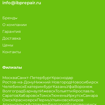
info@ibprepair.ru
Бренд
О компании
Гарантия
Доставка
Цены
Контакты
Филиалы
Москва
Санкт-Петербург
Краснодар
Ростов-на-Дону
Нижний Новгород
Новосибирск
Челябинск
Екатеринбург
Казань
Уфа
Воронеж
Волгоград
Барнаул
Ижевск
Тольятти
Ярославль
Саратов
Хабаровск
Томск
Тюмень
Иркутск
Самара
Омск
Красноярск
Пермь
Ульяновск
Киров
Архангельск
Астрахань
Белгород
Благовещенск