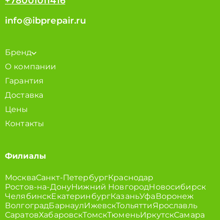
+78001011416
info@ibprepair.ru
Бренд
О компании
Гарантия
Доставка
Цены
Контакты
Филиалы
Москва
Санкт-Петербург
Краснодар
Ростов-на-Дону
Нижний Новгород
Новосибирск
Челябинск
Екатеринбург
Казань
Уфа
Воронеж
Волгоград
Барнаул
Ижевск
Тольятти
Ярославль
Саратов
Хабаровск
Томск
Тюмень
Иркутск
Самара