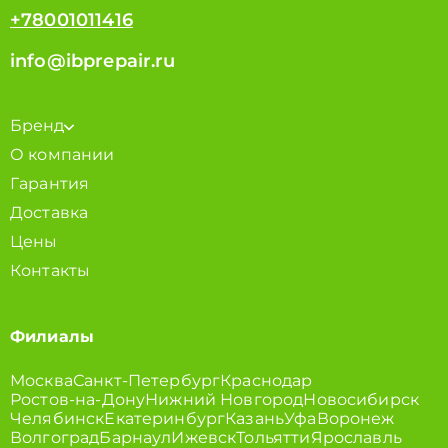
+78001011416
info@ibprepair.ru
Бренд
О компании
Гарантия
Доставка
Цены
Контакты
Филиалы
Москва
Санкт-Петербург
Краснодар
Ростов-на-Дону
Нижний Новгород
Новосибирск
Челябинск
Екатеринбург
Казань
Уфа
Воронеж
Волгоград
Барнаул
Ижевск
Тольятти
Ярославль