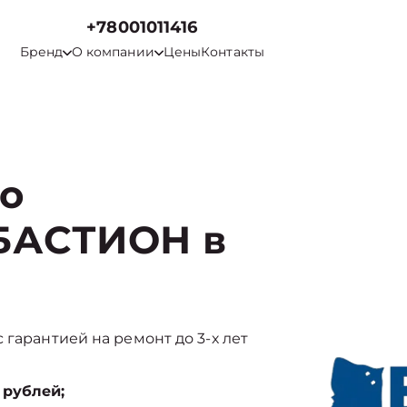
+78001011416
Бренд
О компании
Цены
Контакты
го
БАСТИОН в
 гарантией на ремонт до 3-х лет
 рублей;