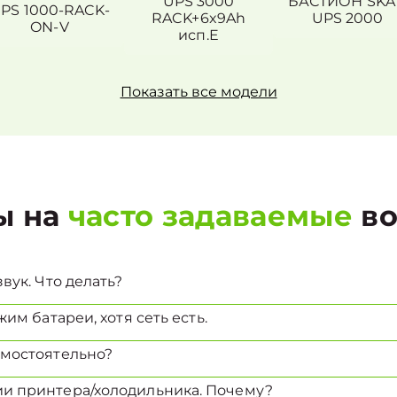
UPS 3000
БАСТИОН SKA
PS 1000-RACK-
RACK+6x9Ah
UPS 2000
ON-V
исп.E
Показать все модели
ы на
часто задаваемые
во
вук. Что делать?
им батареи, хотя сеть есть.
амостоятельно?
и принтера/холодильника. Почему?