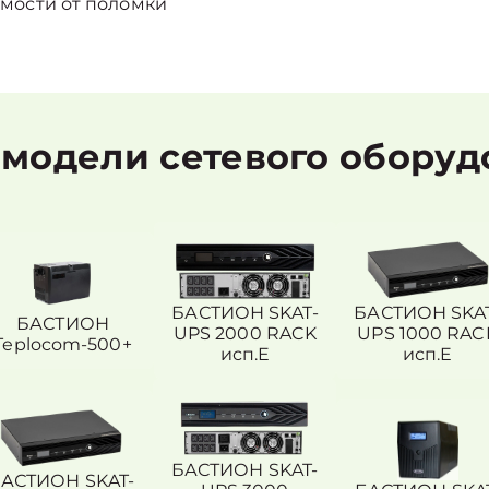
мости от поломки
модели сетевого обору
БАСТИОН SKAT-
БАСТИОН SKA
БАСТИОН
UPS 2000 RACK
UPS 1000 RAC
Teplocom-500+
исп.E
исп.E
БАСТИОН SKAT-
АСТИОН SKAT-