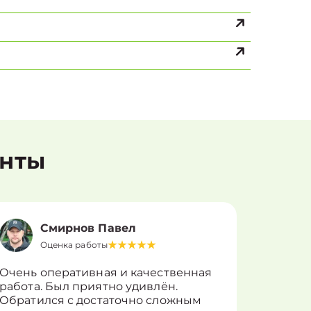
енты
Смирнов Павел
Оценка работы
О
Очень оперативная и качественная
Работу 
работа. Был приятно удивлён.
вопросы
Обратился с достаточно сложным
такие п